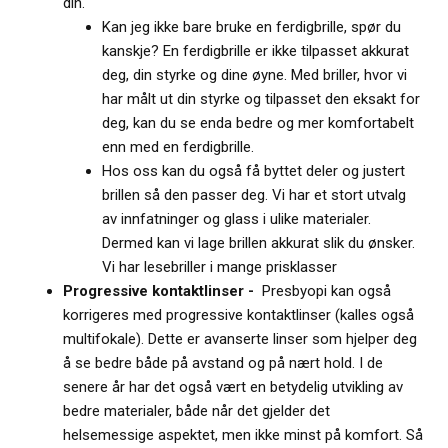
din.
Kan jeg ikke bare bruke en ferdigbrille, spør du
kanskje? En ferdigbrille er ikke tilpasset akkurat
deg, din styrke og dine øyne. Med briller, hvor vi
har målt ut din styrke og tilpasset den eksakt for
deg, kan du se enda bedre og mer komfortabelt
enn med en ferdigbrille.
Hos oss kan du også få byttet deler og justert
brillen så den passer deg. Vi har et stort utvalg
av innfatninger og glass i ulike materialer.
Dermed kan vi lage brillen akkurat slik du ønsker.
Vi har lesebriller i mange prisklasser
Progressive kontaktlinser -
Presbyopi kan også
korrigeres med progressive kontaktlinser (kalles også
multifokale). Dette er avanserte linser som hjelper deg
å se bedre både på avstand og på nært hold. I de
senere år har det også vært en betydelig utvikling av
bedre materialer, både når det gjelder det
helsemessige aspektet, men ikke minst på komfort. Så