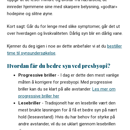
innreder hjemmene sine med skarpere belysning, «godtar»
hodepine og slitne øyne.
Kort sagt: Går du for lenge med slike symptomer, går det ut
over hverdagen og livskvaliteten. Dårlig syn blir en dårlig vane.
Kjenner du deg igjen i noe av dette anbefaler vi at du
bestiller
time til synsundersøkelse
.
Hvordan får du bedre syn ved presbyopi?
Progressive briller
- I dag er dette den mest vanlige
måten å korrigere for presbyopi. Med progressive
briller kan du se klart på alle avstander.
Les mer om
progressive briller her
Lesebriller
- Tradisjonelt har en lesebrille vært den
mest brukte løsningen for å få et bedre syn på nært
hold (leseavstand). Hvis du har behov for styrke på
andre avstander, vil du se uklart gjennom lesebrillen