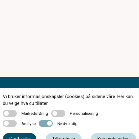
Vi bruker informasjonskapsler (cookies) på sidene våre. Her kan
du velge hva du tillater.
168 butikker over hele landet
Markedsføring
Personalisering
Markedsføring
Personalisering
Bestill synstest
Analyse
Nødvendig
Analyse
Nødvendig
Finn butikk
Godta alle
Tillat utvalg
Kun nødvendige