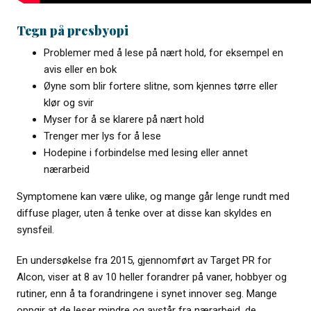
Tegn på presbyopi
Problemer med å lese på nært hold, for eksempel en
avis eller en bok
Øyne som blir fortere slitne, som kjennes tørre eller
klør og svir
Myser for å se klarere på nært hold
Trenger mer lys for å lese
Hodepine i forbindelse med lesing eller annet
nærarbeid
Symptomene kan være ulike, og mange går lenge rundt med
diffuse plager, uten å tenke over at disse kan skyldes en
synsfeil.
En undersøkelse fra 2015, gjennomført av Target PR for
Alcon, viser at 8 av 10 heller forandrer på vaner, hobbyer og
rutiner, enn å ta forandringene i synet innover seg. Mange
oppgir at de leser mindre og avstår fra nærarbeid, de