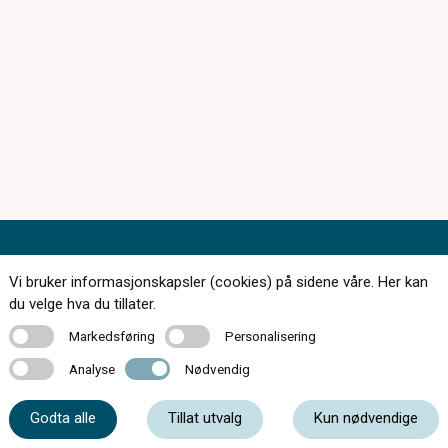
Vi bruker informasjonskapsler (cookies) på sidene våre. Her kan
du velge hva du tillater.
168 butikker over hele landet
Markedsføring
Personalisering
Markedsføring
Personalisering
Bestill synstest
Analyse
Nødvendig
Analyse
Nødvendig
Finn butikk
Godta alle
Tillat utvalg
Kun nødvendige
Tips og råd