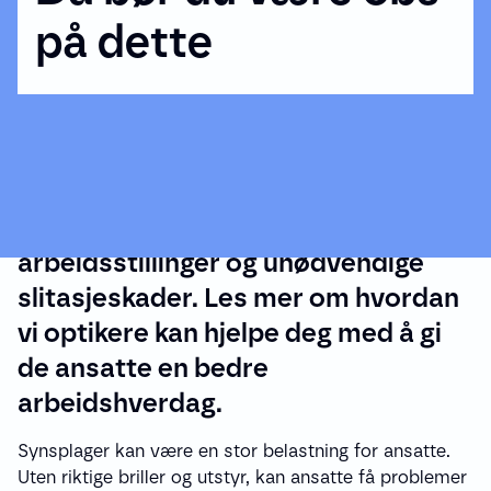
på dette
Det er viktig å ta synsplager på
alvor. Mangel på briller, eller briller
med feil styrke, kan gi dårlige
arbeidsstillinger og unødvendige
slitasjeskader. Les mer om hvordan
vi optikere kan hjelpe deg med å gi
de ansatte en bedre
arbeidshverdag.
Synsplager kan være en stor belastning for ansatte.
Uten riktige briller og utstyr, kan ansatte få problemer