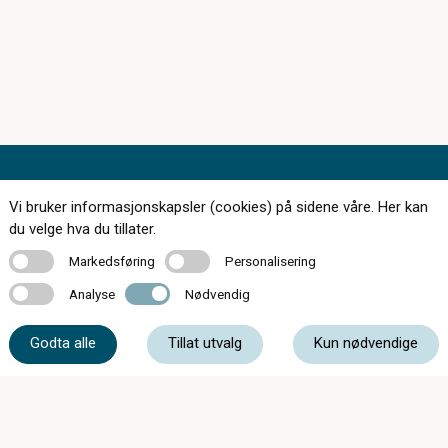
Vi bruker informasjonskapsler (cookies) på sidene våre. Her kan
du velge hva du tillater.
168 butikker over hele landet
Markedsføring
Personalisering
Markedsføring
Personalisering
Bestill synstest
Analyse
Nødvendig
Analyse
Nødvendig
Finn butikk
Godta alle
Tillat utvalg
Kun nødvendige
Tips og råd
Kontakt
Om oss