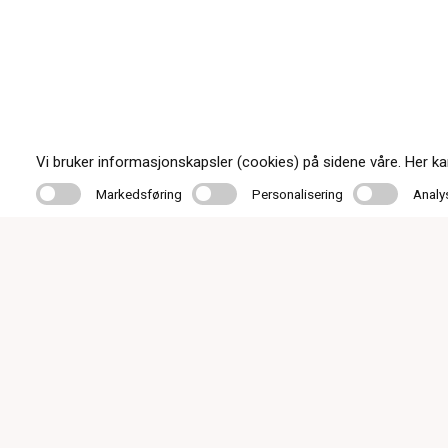
Vi bruker informasjonskapsler (cookies) på sidene våre. Her kan 
Markedsføring
Personalisering
Analyse
Markedsføring
Personalisering
Analy
Mandag - 
Torsdag 10
Fredag 10:
Lørdag 10:
firmapost@