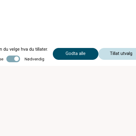
du velge hva du tillater.
Godta alle
Tillat utvalg
Nødvendig
se
Nødvendig
Sportsbriller med styrke
Onsdag 10:00 - 17:00
:00 - 18:00
00 - 17:00
00 - 14:00
kolbotnoptikk.no