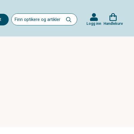
t
Logg inn
Handlekurv