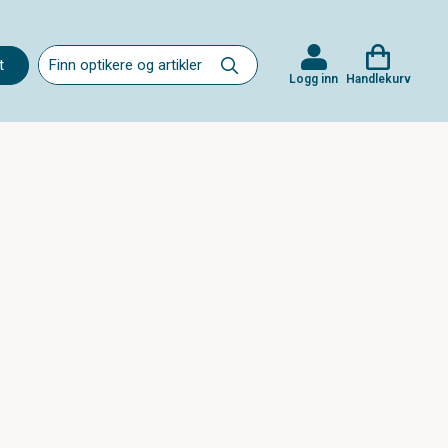
t
Logg inn
Handlekurv