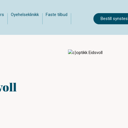
rs
Oyehelseklinikk
Faste tilbud
Bestill synstes
voll