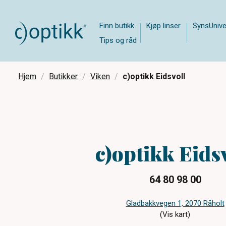
Finn butikk
Kjøp linser
SynsUnive
Tips og råd
Hjem
Butikker
Viken
c)optikk Eidsvoll
c)optikk Eids
64 80 98 00
Gladbakkvegen 1, 2070 Råholt
(Vis kart)