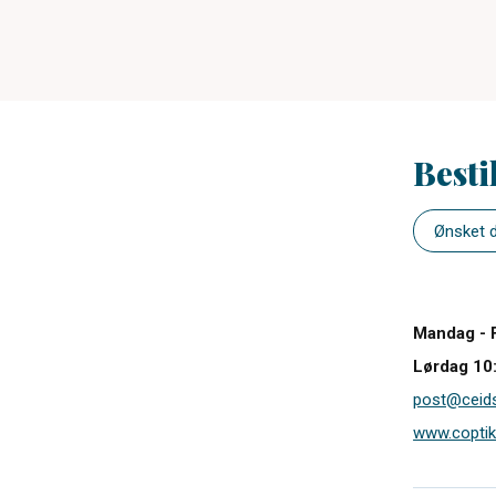
Besti
Mandag - 
Lørdag 10:
post@ceids
www.coptik