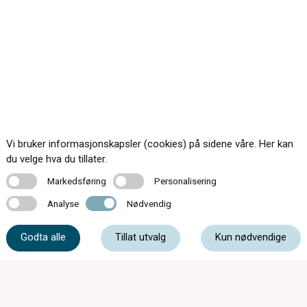
Vi bruker informasjonskapsler (cookies) på sidene våre. Her kan
du velge hva du tillater.
Markedsføring
Personalisering
Markedsføring
Personalisering
Analyse
Nødvendig
Analyse
Nødvendig
Mandag - Onsdag 10:00 - 17:00
Godta alle
Tillat utvalg
Kun nødvendige
Torsdag 10:00 - 18:00
Fredag 10:00 - 17:00
Lørdag 10:00 - 15:00