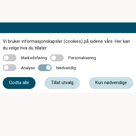
Vi bruker informasjonskapsler (cookies) på sidene våre. Her kan
du velge hva du tillater.
168 butikker over hele landet
Markedsføring
Personalisering
Markedsføring
Personalisering
Bestill synstest
Analyse
Nødvendig
Analyse
Nødvendig
Finn butikk
Godta alle
Tillat utvalg
Kun nødvendige
Tips og råd
Kontakt
Om oss
Personvern og informasjonskapsler
Kjøpsvilkår