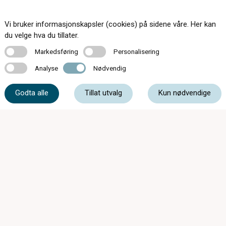
Vi bruker informasjonskapsler (cookies) på sidene våre. Her kan
du velge hva du tillater.
Markedsføring
Personalisering
Markedsføring
Personalisering
Analyse
Nødvendig
Analyse
Nødvendig
Godta alle
Tillat utvalg
Kun nødvendige
Mandag - Onsdag 08:30 - 16:00