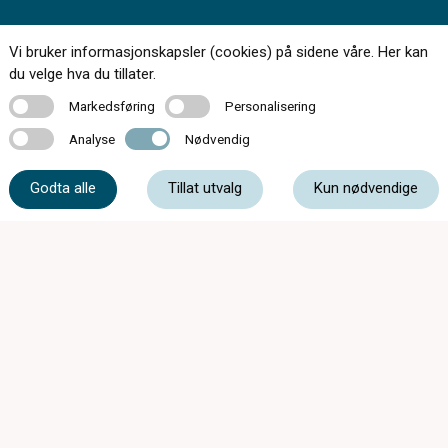
Vi bruker informasjonskapsler (cookies) på sidene våre. Her kan
du velge hva du tillater.
168 butikker over hele landet
Markedsføring
Personalisering
Markedsføring
Personalisering
Bestill synstest
Analyse
Nødvendig
Analyse
Nødvendig
Finn butikk
Godta alle
Tillat utvalg
Kun nødvendige
Tips og råd
Kontakt
Om oss
Personvern og informasjonskapsler
Kjøpsvilkår
Øyehelseklinikk
SynsUnivers
Faste tilbud