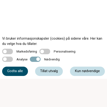
Vi bruker informasjonskapsler (cookies) på sidene våre. Her kan
du velge hva du tillater.
Markedsføring
Personalisering
Markedsføring
Personalisering
Analyse
Nødvendig
Analyse
Nødvendig
Godta alle
Tillat utvalg
Kun nødvendige
Mandag - Onsdag 08:00 - 15:30
Torsdag 08:00 - 17:00
Fredag 08:00 - 14:00
Lørdag Stengt
post@synsenteretgjovik.no