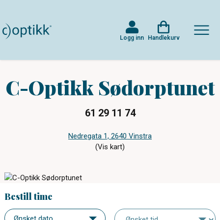
Logg inn
Handlekurv
C-Optikk Sødorptunet
61 29 11 74
Nedregata 1, 2640 Vinstra
(Vis kart)
Bestill time