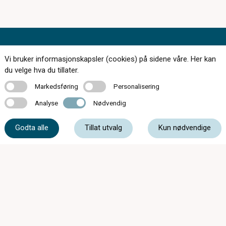
Vi bruker informasjonskapsler (cookies) på sidene våre. Her kan
du velge hva du tillater.
168 butikker over hele landet
Markedsføring
Personalisering
Markedsføring
Personalisering
Bestill synstest
Analyse
Nødvendig
Analyse
Nødvendig
Finn butikk
Godta alle
Tillat utvalg
Kun nødvendige
Tips og råd
Kontakt
Om oss
Personvern og informasjonskapsler
Kjøpsvilkår
Øyehelseklinikk