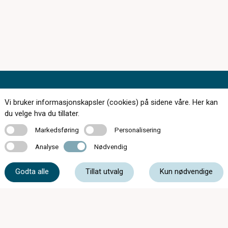
Vi bruker informasjonskapsler (cookies) på sidene våre. Her kan
du velge hva du tillater.
168 butikker over hele landet
Markedsføring
Personalisering
Markedsføring
Personalisering
Bestill synstest
Analyse
Nødvendig
Analyse
Nødvendig
Finn butikk
Godta alle
Tillat utvalg
Kun nødvendige
Tips og råd
Kontakt
Om oss